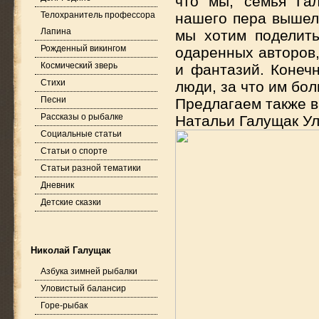
что мы, семья Га
Телохранитель профессора
нашего пера вышел 
Лапина
мы хотим поделит
Рожденный викингом
одаренных авторов
Космический зверь
и фантазий. Конеч
Стихи
люди, за что им бо
Песни
Предлагаем также в
Рассказы о рыбалке
Натальи Галущак У
Социальные статьи
Статьи о спорте
Статьи разной тематики
Дневник
Детские сказки
Николай Галущак
Азбука зимней рыбалки
Уловистый балансир
Горе-рыбак