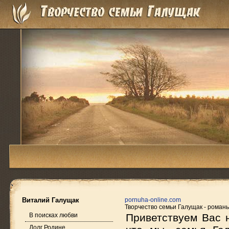
Виталий Галущак
pornuha-online.com
Творчество семьи Галущак - романы
В поисках любви
Приветствуем Вас н
Долг Родине