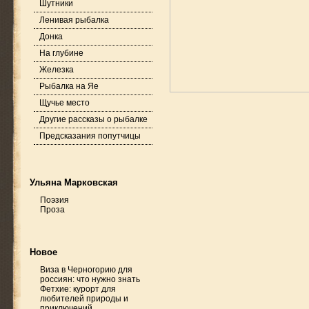
Шутники
Ленивая рыбалка
Донка
На глубине
Железка
Рыбалка на Яе
Щучье место
Другие рассказы о рыбалке
Предсказания попутчицы
Ульяна Марковская
Поэзия
Проза
Новое
Виза в Черногорию для
россиян: что нужно знать
Фетхие: курорт для
любителей природы и
приключений