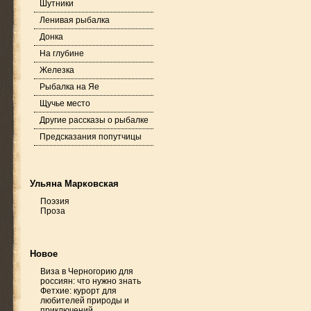
Шутники
Ленивая рыбалка
Донка
На глубине
Железка
Рыбалка на Яе
Щучье место
Другие рассказы о рыбалке
Предсказания попутчицы
Ульяна Марковская
Поэзия
Проза
Новое
Виза в Черногорию для
россиян: что нужно знать
Фетхие: курорт для
любителей природы и
приключений