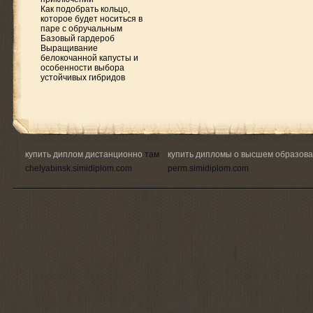
Как подобрать кольцо,
которое будет носиться в
паре с обручальным
Базовый гардероб
Выращивание
белокочанной капусты и
особенности выбора
устойчивых гибридов
купить диплом дистанционно
там
купить дипломы о высшем образов
chelyabinsk.simidiplom.com
perm.simidiplom.com