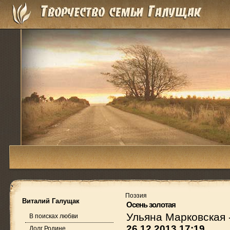
Поэзия
Виталий Галущак
Осень золотая
Ульяна Марковская
В поисках любви
26.12.2013 17:19
Долг Родине