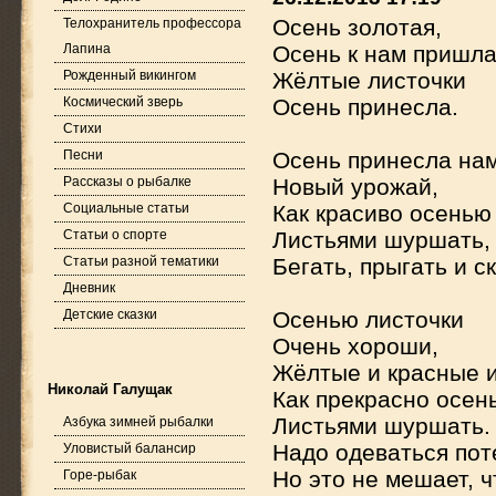
Осень золотая,
Телохранитель профессора
Лапина
Осень к нам пришла
Рожденный викингом
Жёлтые листочки
Космический зверь
Осень принесла.
Стихи
Песни
Осень принесла на
Рассказы о рыбалке
Новый урожай,
Социальные статьи
Как красиво осенью
Статьи о спорте
Листьями шуршать,
Статьи разной тематики
Бегать, прыгать и ск
Дневник
Детские сказки
Осенью листочки
Очень хороши,
Жёлтые и красные 
Николай Галущак
Как прекрасно осен
Листьями шуршать.
Азбука зимней рыбалки
Надо одеваться пот
Уловистый балансир
Но это не мешает, 
Горе-рыбак