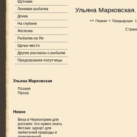
Шутники
Ульяна Марковская. 
Ленивая рыбалка
Донка
<<
<
Первая
Предыдущая
1
На глубине
Страни
Железка
Рыбалка на Яе
Щучье место
Другие рассказы о рыбалке
Предсказания попутчицы
Ульяна Марковская
Поэзия
Проза
Новое
Виза в Черногорию для
россиян: что нужно знать
Фетхие: курорт для
любителей природы и
приключений