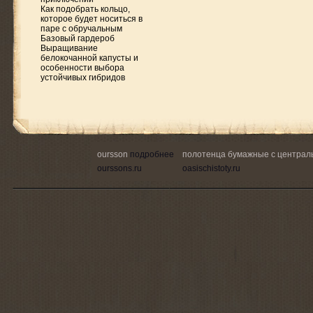
Как подобрать кольцо,
которое будет носиться в
паре с обручальным
Базовый гардероб
Выращивание
белокочанной капусты и
особенности выбора
устойчивых гибридов
oursson
подробнее
полотенца бумажные с централ
ourssons.ru
oasischistoty.ru