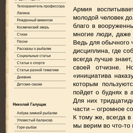
Телохранитель профессора
Армия воспитывае
Лапина
молодой человек до
Рожденный викингом
благо в вооруженн
Космический зверь
многие люди, даже 
Стихи
Ведь для обычного ч
Песни
Рассказы о рыбалке
дисциплина, где со
Социальные статьи
всегда лучше знает,
Статьи о спорте
своей отчизне. Н
Статьи разной тематики
«инициатива наказ
Дневник
которым пользуют
Детские сказки
пойдет о буднях в 
Для них тридцатид
Николай Галущак
части – огромное с
Азбука зимней рыбалки
К тому же, всегда 
Уловистый балансир
мы верим во что-т
Горе-рыбак