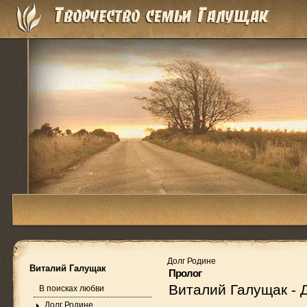
Долг Родине
Виталий Галущак
Пролог
Виталий Галущак
-
В поисках любви
Долг Родине