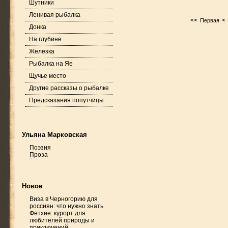
Шутники
Ленивая рыбалка
<<
<
Первая
Донка
На глубине
Железка
Рыбалка на Яе
Щучье место
Другие рассказы о рыбалке
Предсказания попутчицы
Ульяна Марковская
Поэзия
Проза
Новое
Виза в Черногорию для
россиян: что нужно знать
Фетхие: курорт для
любителей природы и
приключений