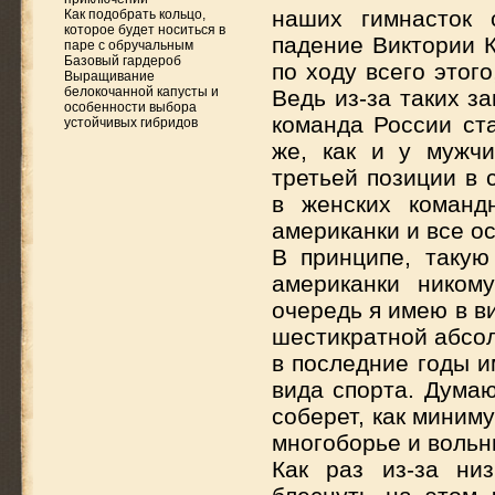
наших гимнасток 
Как подобрать кольцо,
которое будет носиться в
падение Виктории К
паре с обручальным
Базовый гардероб
по ходу всего этог
Выращивание
белокочанной капусты и
Ведь из-за таких з
особенности выбора
команда России ста
устойчивых гибридов
же, как и у мужчи
третьей позиции в 
в женских команд
американки и все о
В принципе, такую
американки ником
очередь я имею в в
шестикратной абсол
в последние годы и
вида спорта. Думаю
соберет, как миним
многоборье и вольн
Как раз из-за ни