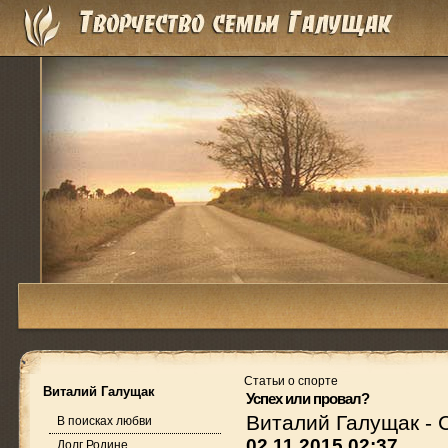
Статьи о спорте
Виталий Галущак
Успех или провал?
Виталий Галущак
-
В поисках любви
02.11.2015 02:37
Долг Родине