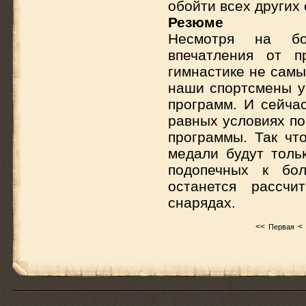
обойти всех других
Резюме
Несмотря на бо
впечатления от п
гимнастике не самы
наши спортсмены у
программ. И сейчас
равных условиях по
программы. Так чт
медали будут толь
подопечных к бо
останется рассч
снарядах.
<<
<
Первая