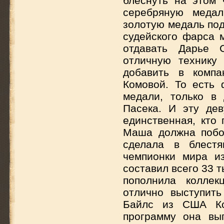
блеснуть на этом 
серебряную медал
золотую медаль под
судейского фарса 
отдавать Дарье С
отличную технику
добавить в компа
Комовой. То есть 
медали, только в
Пасека. И эту дев
единственная, кто
Маша должна побо
сделала в блест
чемпионки мира и
составил всего 33 
пополнила коллек
отлично выступить
Байлс из США Кс
программу она вы