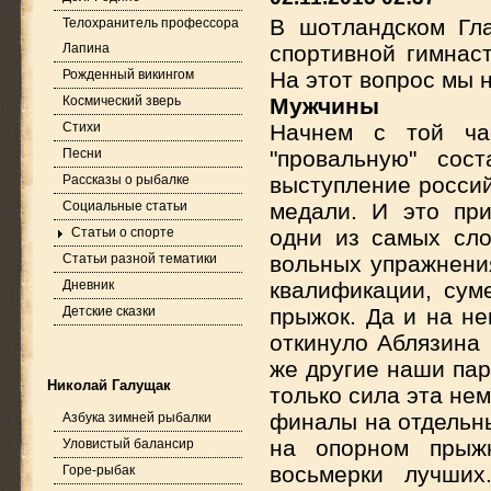
В шотландском Гл
Телохранитель профессора
Лапина
спортивной гимнас
Рожденный викингом
На этот вопрос мы 
Космический зверь
Мужчины
Стихи
Начнем с той час
Песни
"провальную" сос
Рассказы о рыбалке
выступление россий
Социальные статьи
медали. И это пр
Статьи о спорте
одни из самых сл
Статьи разной тематики
вольных упражнения
Дневник
квалификации, сум
Детские сказки
прыжок. Да и на не
откинуло Аблязина 
же другие наши пар
Николай Галущак
только сила эта не
финалы на отдельны
Азбука зимней рыбалки
на опорном прыжк
Уловистый балансир
восьмерки лучших
Горе-рыбак