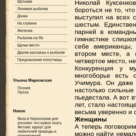
Николай Куксенко
Шутники
бороться не то, что
Ленивая рыбалка
выступил на всех 
Донка
шестым. Единствен
На глубине
парней в командн
Железка
гимнастике слишко
Рыбалка на Яе
себе американцы,
Щучье место
втором месте, а 
Другие рассказы о рыбалке
четвертое место, н
Предсказания попутчицы
Конкуренция у м
многоборье есть 
Ульяна Марковская
Учимура. Он даже
Поэзия
настолько сильные 
Проза
пьедестала. А вот 
лет, стало настоящ
весьма уверенно и 
Новое
Женщины
Виза в Черногорию для
россиян: что нужно знать
А теперь поговорим
Фетхие: курорт для
любителей природы и
можно найти немало
приключений