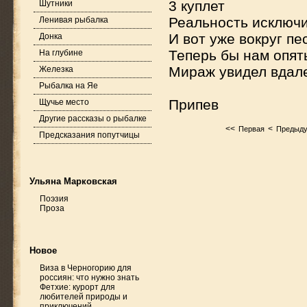
3 куплет
Шутники
Реальность исключи
Ленивая рыбалка
И вот уже вокруг пе
Донка
Теперь бы нам опять
На глубине
Мираж увидел вдале
Железка
Рыбалка на Яе
Припев
Щучье место
Другие рассказы о рыбалке
<<
<
Первая
Предыд
Предсказания попутчицы
Ульяна Марковская
Поэзия
Проза
Новое
Виза в Черногорию для
россиян: что нужно знать
Фетхие: курорт для
любителей природы и
приключений