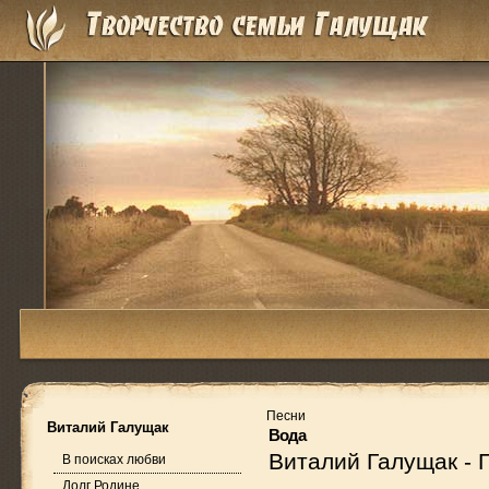
Песни
Виталий Галущак
Вода
Виталий Галущак
-
В поисках любви
Долг Родине