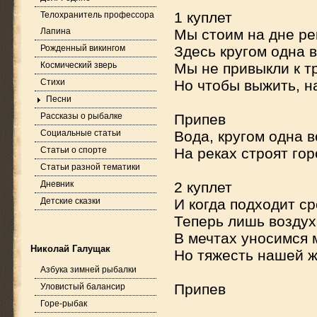
1 куплет
Телохранитель профессора
Лапина
Мы стоим на дне рек
Рожденный викингом
Здесь кругом одна в
Космический зверь
Мы не привыкли к тр
Стихи
Но чтобы выжить, н
Песни
Рассказы о рыбалке
Припев
Социальные статьи
Вода, кругом одна 
Статьи о спорте
На реках строят гор
Статьи разной тематики
Дневник
2 куплет
Детские сказки
И когда подходит ср
Теперь лишь воздух
В мечтах уносимся 
Николай Галущак
Но тяжесть нашей жи
Азбука зимней рыбалки
Припев
Уловистый балансир
Горе-рыбак