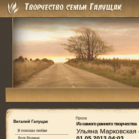
Проза
Виталий Галущак
Из самого раннего творчества
Ульяна Марковская
В поисках любви
01.05.2013 04:03
Долг Родине