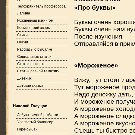
«Про буквы»
Телохранитель профессора
Лапина
Рожденный викингом
Буквы очень хороши
Космический зверь
Буквы очень нам ну
Стихи
После изучения,
Песни
Отправляйся в прик
Рассказы о рыбалке
Социальные статьи
Статьи о спорте
«Мороженое»
Статьи разной тематики
Дневник
Вижу, тут стоит ларё
Детские сказки
Тут мороженое прод
Надо денежку дать,
И мороженое получа
Николай Галущак
А мороженое холод
А мороженое сладко
Азбука зимней рыбалки
А мороженое вкусно
Уловистый балансир
Съешь ты быстро вс
Горе-рыбак