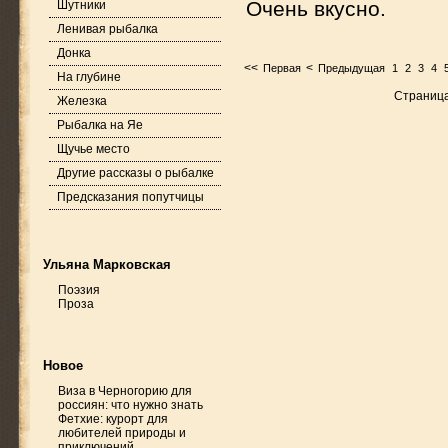
Очень вкусно.
Шутники
Ленивая рыбалка
Донка
<<
<
Первая
Предыдущая
1
2
3
4
На глубине
Страница
Железка
Рыбалка на Яе
Щучье место
Другие рассказы о рыбалке
Предсказания попутчицы
Ульяна Марковская
Поэзия
Проза
Новое
Виза в Черногорию для
россиян: что нужно знать
Фетхие: курорт для
любителей природы и
приключений