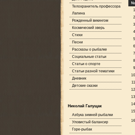
№
Телохранитель профессора
Лапина
Рожденный викингом
Космический зверь
Стихи
Песни
Рассказы о рыбалке
Социальные статьи
Статьи о спорте
Статьи разной тематики
1
Дневник
1
Детские сказки
1
1
1
Николай Галущак
1
Азбука зимней рыбалки
1
Уловистый балансир
Горе-рыбак