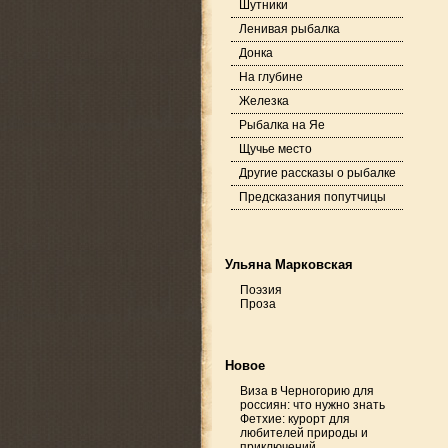
Шутники
Ленивая рыбалка
Донка
На глубине
Железка
Рыбалка на Яе
Щучье место
Другие рассказы о рыбалке
Предсказания попутчицы
Ульяна Марковская
Поэзия
Проза
Новое
Виза в Черногорию для
россиян: что нужно знать
Фетхие: курорт для
любителей природы и
приключений