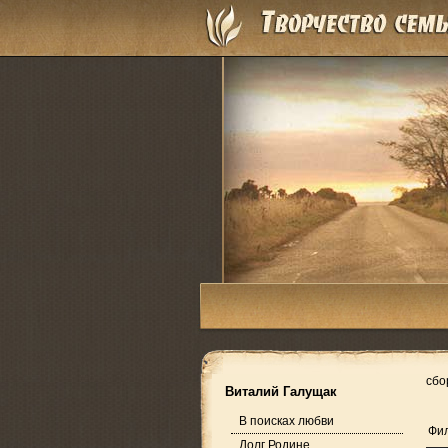
сбо
Виталий Галущак
В поисках любви
Фил
Долг Родине