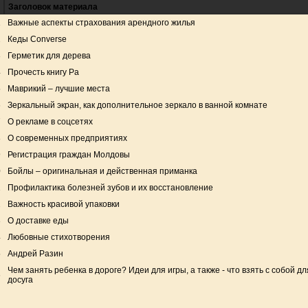
Заголовок материала
1
Важные аспекты страхования арендного жилья
2
Кеды Converse
3
Герметик для дерева
4
Прочесть книгу Ра
5
Маврикий – лучшие места
6
Зеркальный экран, как дополнительное зеркало в ванной комнате
7
О рекламе в соцсетях
8
О современных предприятиях
9
Регистрация граждан Молдовы
0
Бойлы – оригинальная и действенная приманка
1
Профилактика болезней зубов и их восстановление
2
Важность красивой упаковки
3
О доставке еды
4
Любовные стихотворения
5
Андрей Разин
Чем занять ребенка в дороге? Идеи для игры, а также - что взять с собой дл
6
досуга