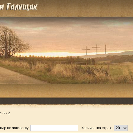
рник 2
ьтр по заголовку
Количество строк: