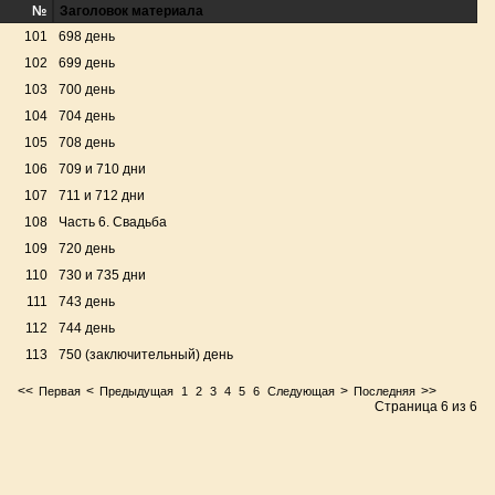
№
Заголовок материала
101
698 день
102
699 день
103
700 день
104
704 день
105
708 день
106
709 и 710 дни
107
711 и 712 дни
108
Часть 6. Свадьба
109
720 день
110
730 и 735 дни
111
743 день
112
744 день
113
750 (заключительный) день
<<
<
>
>>
Первая
Предыдущая
1
2
3
4
5
6
Следующая
Последняя
Страница 6 из 6