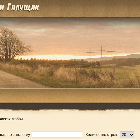
оисках любви
ьтр по заголовку
Количество строк: