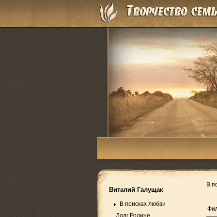
В п
Виталий Галущак
В поисках любви
Фил
Долг Родине