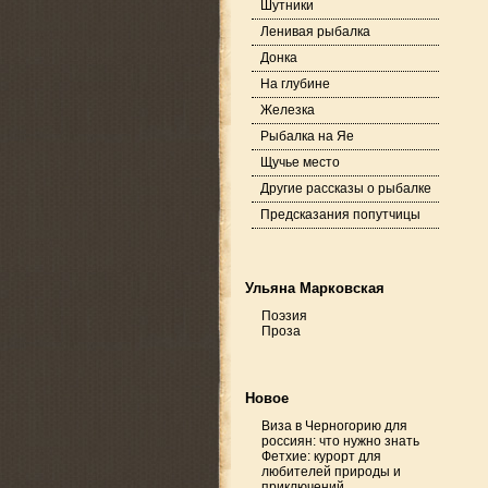
Шутники
Ленивая рыбалка
Донка
На глубине
Железка
Рыбалка на Яе
Щучье место
Другие рассказы о рыбалке
Предсказания попутчицы
Ульяна Марковская
Поэзия
Проза
Новое
Виза в Черногорию для
россиян: что нужно знать
Фетхие: курорт для
любителей природы и
приключений