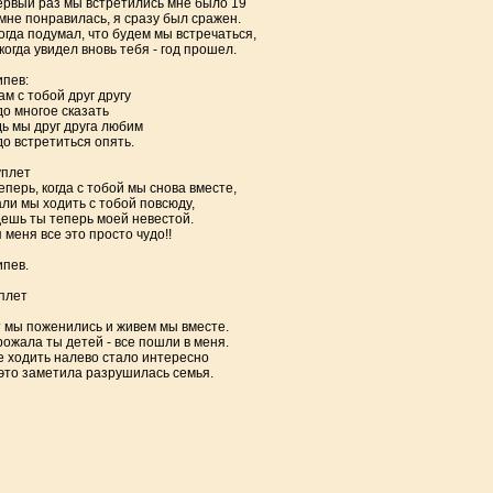
ервый раз мы встретились мне было 19
мне понравилась, я сразу был сражен.
огда подумал, что будем мы встречаться,
когда увидел вновь тебя - год прошел.
пев:
ам с тобой друг другу
о многое сказать
ь мы друг друга любим
о встретиться опять.
уплет
еперь, когда с тобой мы снова вместе,
ли мы ходить с тобой повсюду,
ешь ты теперь моей невестой.
 меня все это просто чудо!!
пев.
плет
 мы поженились и живем мы вместе.
ожала ты детей - все пошли в меня.
 ходить налево стало интересно
это заметила разрушилась семья.