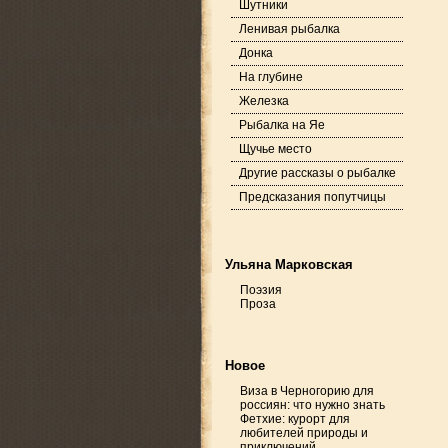
Шутники
Ленивая рыбалка
Донка
На глубине
Железка
Рыбалка на Яе
Щучье место
Другие рассказы о рыбалке
Предсказания попутчицы
Ульяна Марковская
Поэзия
Проза
Новое
Виза в Черногорию для
россиян: что нужно знать
Фетхие: курорт для
любителей природы и
приключений