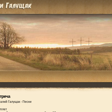
треча
талий Галущак
-
Песни
уплет