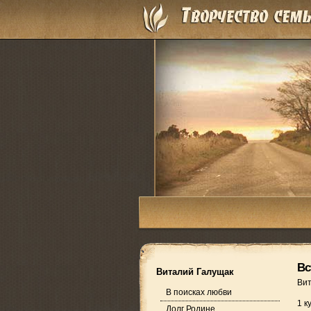
Вс
Виталий Галущак
Ви
В поисках любви
1 к
Долг Родине