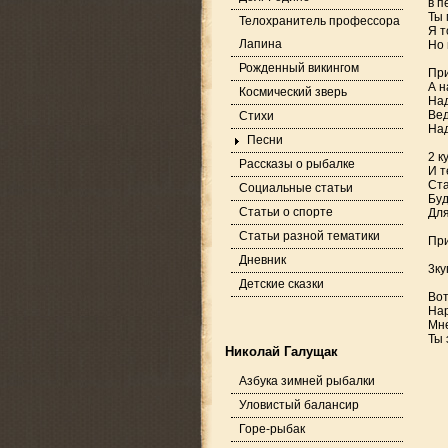
в п
Ты 
Телохранитель профессора
Я т
Лапина
Но 
Рожденный викингом
При
А н
Космический зверь
Над
Вед
Стихи
Над
Песни
2 к
Рассказы о рыбалке
И т
Ста
Социальные статьи
Буд
Статьи о спорте
Для
Статьи разной тематики
При
Дневник
3ку
Детские сказки
Вот
Нар
Мне
Ты 
Николай Галущак
Азбука зимней рыбалки
Уловистый балансир
Горе-рыбак