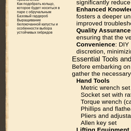
significantly reduc
Как подобрать кольцо,
которое будет носиться в
Enhanced Knowle
паре с обручальным
fosters a deeper un
Базовый гардероб
Выращивание
improved troublesho
белокочанной капусты и
особенности выбора
Quality Assurance
устойчивых гибридов
ensuring that the v
Convenience
: DIY
discretion, minimiz
Essential Tools an
Before embarking on a
gather the necessary
Hand Tools
Metric wrench set
Socket set with r
Torque wrench (c
Phillips and flath
Pliers and adjust
Allen key set
Lifting Equipment