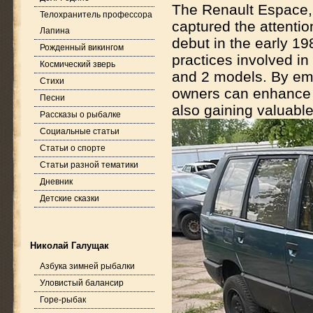
The Renault Espace, 
Телохранитель профессора
captured the attentio
Лапина
debut in the early 19
Рожденный викингом
practices involved i
Космический зверь
and 2 models. By emp
Стихи
owners can enhance t
Песни
also gaining valuable
Рассказы о рыбалке
Социальные статьи
Статьи о спорте
Статьи разной тематики
Дневник
Детские сказки
Николай Галущак
Азбука зимней рыбалки
Уловистый балансир
Горе-рыбак