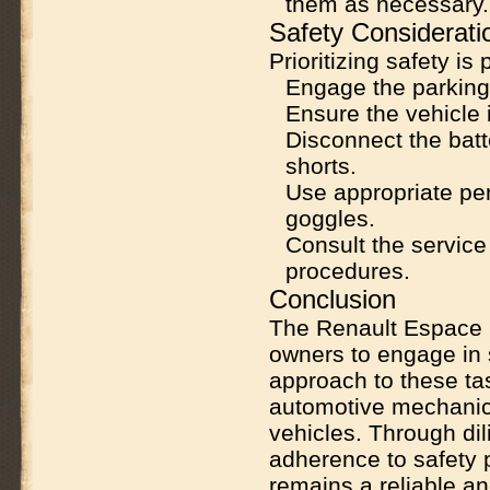
them as necessary.
Safety Considerati
Prioritizing safety i
Engage the parking 
Ensure the vehicle 
Disconnect the batt
shorts.
Use appropriate per
goggles.
Consult the service
procedures.
Conclusion
The
Renault Espace 
owners to engage in s
approach to these ta
automotive mechanics
vehicles. Through dil
adherence to safety 
remains a reliable an