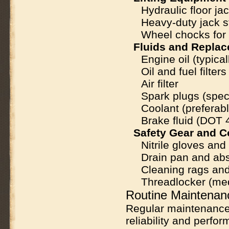
Hydraulic floor ja
Heavy-duty jack s
Wheel chocks for
Fluids and Replac
Engine oil (typica
Oil and fuel filters
Air filter
Spark plugs (spec
Coolant (preferab
Brake fluid (DOT 
Safety Gear and 
Nitrile gloves and
Drain pan and abs
Cleaning rags an
Threadlocker (me
Routine Maintenan
Regular maintenance 
reliability and perfo