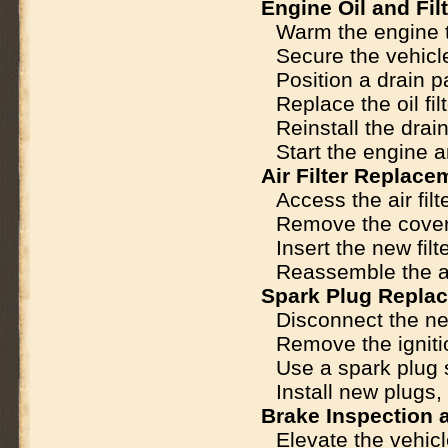
Engine Oil and Fi
Warm the engine to
Secure the vehicl
Position a drain 
Replace the oil fil
Reinstall the drain
Start the engine a
Air Filter Replace
Access the air fil
Remove the cover a
Insert the new filt
Reassemble the air
Spark Plug Repla
Disconnect the neg
Remove the igniti
Use a spark plug 
Install new plugs
Brake Inspection
Elevate the vehi