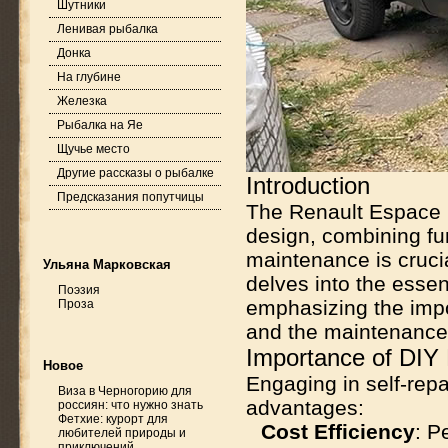
Шутники
Ленивая рыбалка
Донка
На глубине
Железка
Рыбалка на Яе
Щучье место
Другие рассказы о рыбалке
Introduction
Предсказания попутчицы
The Renault Espace r
design, combining fun
maintenance is crucia
Ульяна Марковская
delves into the essen
Поэзия
emphasizing the imp
Проза
and the maintenance
Importance of DIY
Новое
Engaging in self-repa
Виза в Черногорию для
advantages:
россиян: что нужно знать
Фетхие: курорт для
Cost Efficiency
: P
любителей природы и
приключений