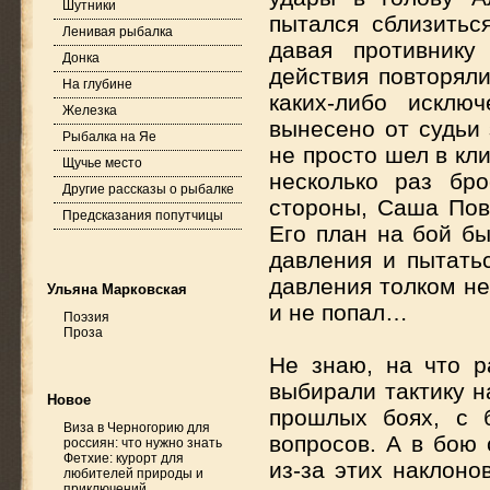
Шутники
пытался сблизитьс
Ленивая рыбалка
давая противнику
Донка
действия повторяли
На глубине
каких-либо исклю
Железка
вынесено от судьи 
Рыбалка на Яе
не просто шел в кл
Щучье место
несколько раз бр
Другие рассказы о рыбалке
стороны, Саша Пов
Предсказания попутчицы
Его план на бой бы
давления и пытатьс
давления толком не
Ульяна Марковская
и не попал…
Поэзия
Проза
Не знаю, на что р
выбирали тактику н
Новое
прошлых боях, с 
Виза в Черногорию для
вопросов. А в бою
россиян: что нужно знать
Фетхие: курорт для
из-за этих наклоно
любителей природы и
приключений