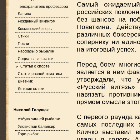
Самый ожидаемый
Телохранитель профессора
российских поклонн
Лапина
без шансов на поб
Рожденный викингом
Поветкина. Дейст
Космический зверь
различных боксерс
Стихи
сопернику ни един
Песни
на итоговый успех.
Рассказы о рыбалке
Социальные статьи
Перед боем многие
Статьи о спорте
является в нем фав
Статьи разной тематики
утверждали, что 
Дневник
«Русский витязь»
Детские сказки
навязать противни
прямом смысле этого
Николай Галущак
С первого раунда к
Азбука зимней рыбалки
самых последних с
Уловистый балансир
Кличко выставил 
Горе-рыбак
удары в голову А