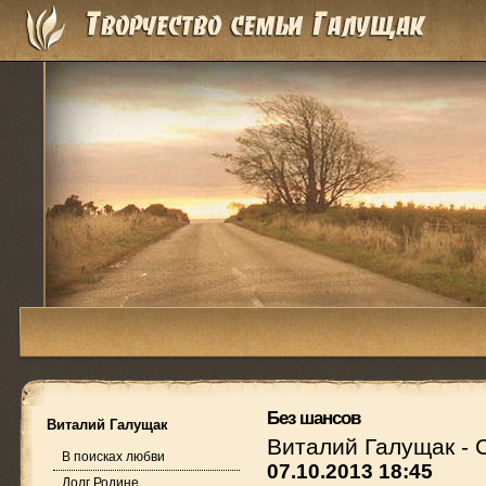
Без шансов
Виталий Галущак
Виталий Галущак
-
В поисках любви
07.10.2013 18:45
Долг Родине