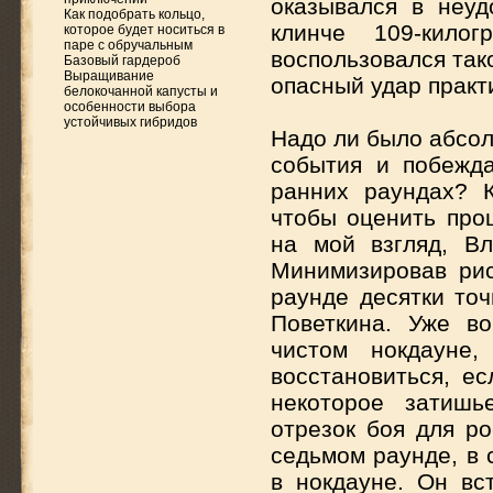
оказывался в неуд
Как подобрать кольцо,
клинче 109-кило
которое будет носиться в
паре с обручальным
воспользовался так
Базовый гардероб
Выращивание
опасный удар практ
белокочанной капусты и
особенности выбора
устойчивых гибридов
Надо ли было абсо
события и побежда
ранних раундах? К
чтобы оценить про
на мой взгляд, В
Минимизировав рис
раунде десятки то
Поветкина. Уже в
чистом нокдауне
восстановиться, е
некоторое затишь
отрезок боя для р
седьмом раунде, в 
в нокдауне. Он вс