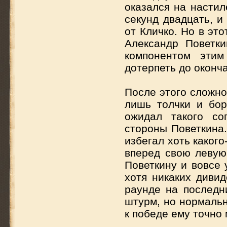
оказался на настил
секунд двадцать, и
от Кличко. Но в эт
Александр Поветк
компонентом эти
дотерпеть до оконча
После этого сложно
лишь толчки и бор
ожидал такого со
стороны Поветкина.
избегал хоть какого
вперед свою левую
Поветкину и вовсе 
хотя никаких диви
раунде на последн
штурм, но нормальн
к победе ему точно