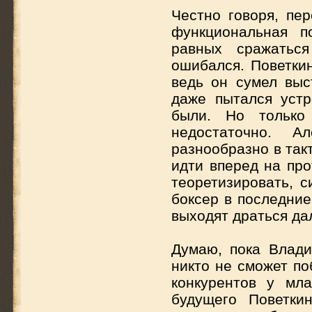
Честно говоря, пе
функциональная п
равных сражатьс
ошибался. Поветкин
ведь он сумел выс
даже пытался уст
были. Но только 
недостаточно. А
разнообразно в так
идти вперед на про
теоретизировать, с
боксер в последние
выходят драться дал
Думаю, пока Влади
никто не сможет по
конкурентов у мл
будущего Поветки