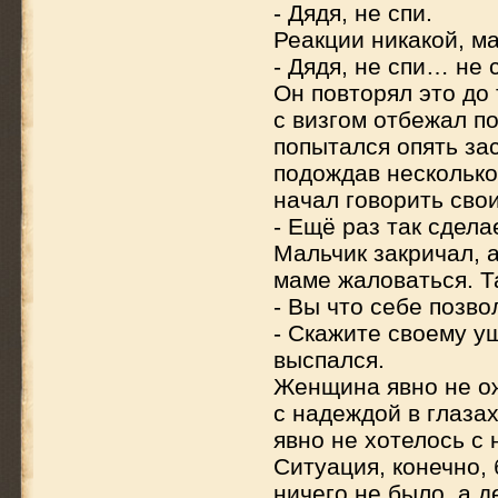
- Дядя, не спи.
Реакции никакой, м
- Дядя, не спи… не с
Он повторял это до 
с визгом отбежал п
попытался опять зас
подождав несколько 
начал говорить свои
- Ещё раз так сдела
Мальчик закричал, а
маме жаловаться. Та
- Вы что себе позво
- Скажите своему уш
выспался.
Женщина явно не ож
с надеждой в глазах
явно не хотелось с
Ситуация, конечно, 
ничего не было, а 