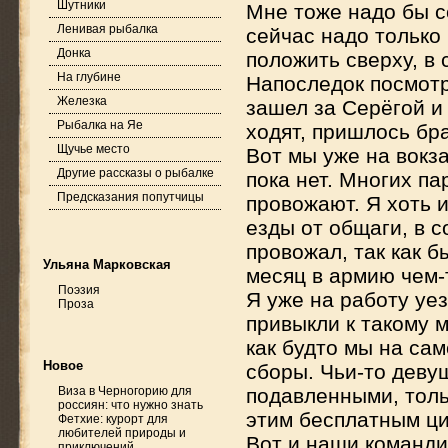
Шутники
Мне тоже надо бы с
Ленивая рыбалка
сейчас надо только 
Донка
положить сверху, в 
На глубине
Напоследок посмотр
Железка
зашел за Серёгой и
Рыбалка на Яе
ходят, пришлось бра
Щучье место
Вот мы уже на вокз
Другие рассказы о рыбалке
пока нет. Многих п
Предсказания попутчицы
провожают. Я хоть 
езды от общаги, в с
провожал, так как б
Ульяна Марковская
месяц в армию чем-
Поэзия
Я уже на работу уе
Проза
привыкли к такому м
как будто мы на сам
Новое
сборы. Чьи-то девуш
Виза в Черногорию для
подавленными, толь
россиян: что нужно знать
этим бесплатным ци
Фетхие: курорт для
любителей природы и
Вот и наши команди
приключений