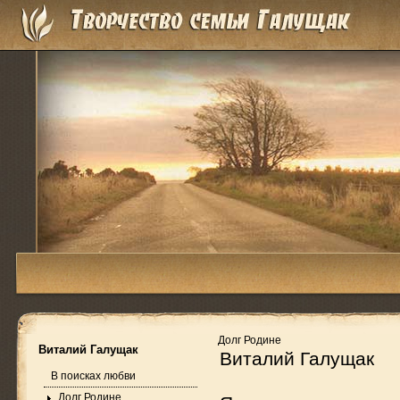
Долг Родине
Виталий Галущак
Виталий Галущак
В поисках любви
Долг Родине