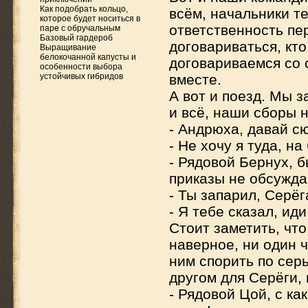
Как подобрать кольцо,
всём, начальники т
которое будет носиться в
ответственность пе
паре с обручальным
Базовый гардероб
договариваться, кто
Выращивание
белокочанной капусты и
договариваемся со 
особенности выбора
устойчивых гибридов
вместе.
А вот и поезд. Мы 
и всё, наши сборы 
- Андрюха, давай сю
- Не хочу я туда, н
- Рядовой Бернух, 
приказы не обсужда
- Ты запарил, Серёг
- Я тебе сказал, ид
Стоит заметить, чт
наверное, ни один 
ним спорить по сер
другом для Серёги, 
- Рядовой Цой, с ка