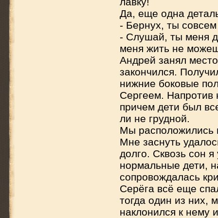
лавку!
Да, еще одна детал
- Бернух, ты совсе
- Слушай, ты меня д
меня жить не можеш
Андрей занял место
закончился. Получи
нижние боковые пол
Сергеем. Напротив н
причем дети был вс
ли не грудной.
Мы расположились и
Мне заснуть удалос
долго. Сквозь сон я
нормальные дети, н
сопровождалась кри
Серёга всё еще спа
тогда один из них, 
наклонился к нему и