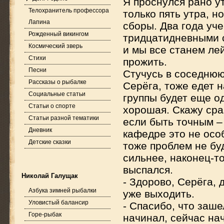
Я проснулся рано у
Телохранитель профессора
только пять утра, н
Лапина
сборы. Два года уч
Рожденный викингом
тридцатидневными с
Космический зверь
и мы все станем ле
Стихи
прожить.
Песни
Стучусь в соседнюю
Рассказы о рыбалке
Серёга, тоже едет 
Социальные статьи
группы будет еще од
Статьи о спорте
хорошая. Скажу сра
Статьи разной тематики
если быть точным –
Дневник
кафедре это не осо
Детские сказки
тоже проблем не буд
сильнее, наконец-то
выспался.
Николай Галущак
- Здорово, Серёга, 
Азбука зимней рыбалки
уже выходить.
Уловистый балансир
- Спасибо, что заше
Горе-рыбак
начинал, сейчас на