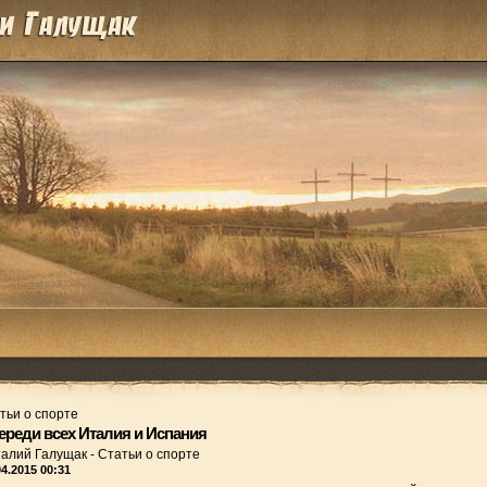
тьи о спорте
ереди всех Италия и Испания
талий Галущак
-
Статьи о спорте
04.2015 00:31