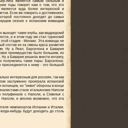
мьер-лига является самым сильным и
ие годы говорят нам о том, что это
 является куда более интересной и
етов. Если же говорить о достижениях,
которой постоянно доходят до самых
екущем сезоне к испанским командам
 выходят такие клубы, как мадридский
ется, и в этом году им стал туринский
этой стадии - Монако. Эта команда не
ый состав из-за смены курса развития
ми. Ну а Реал, Барселона и Бавария
ровое преимущество было большим, но
 Ну а Бавария решила внести интригу,
х получились такие пары: Барселона-
о присоединится к нему - это большой
льно интересным для россиян, так как
лом заслуженно проиграла испанской
 испанцев, но "зевок" обороны в конце
финалистами стали итальянские Наполи
в полуфинале с Наполи, а Севилья с
Наполи, и вполне возможно, что эта
вителя чемпионатов Испании и Италии.
 когда-нибудь будут доходить до столь