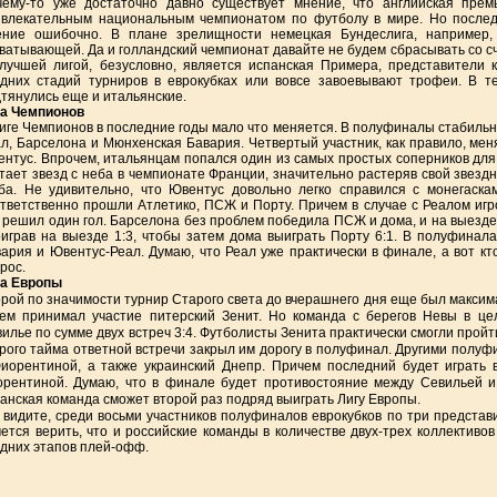
чему-то уже достаточно давно существует мнение, что английская пре
влекательным национальным чемпионатом по футболу в мире. Но последн
ение ошибочно. В плане зрелищности немецкая Бундеслига, например,
ватывающей. Да и голландский чемпионат давайте не будем сбрасывать со сч
лучшей лигой, безусловно, является испанская Примера, представители 
дних стадий турниров в еврокубках или вовсе завоевывают трофеи. В т
тянулись еще и итальянские.
га Чемпионов
иге Чемпионов в последние годы мало что меняется. В полуфиналы стабильно
л, Барселона и Мюнхенская Бавария. Четвертый участник, как правило, меня
нтус. Впрочем, итальянцам попался один из самых простых соперников для 
тает звезд с неба в чемпионате Франции, значительно растеряв свой звездн
ба. Не удивительно, что Ювентус довольно легко справился с монегаска
тветственно прошли Атлетико, ПСЖ и Порту. Причем в случае с Реалом иг
 решил один гол. Барселона без проблем победила ПСЖ и дома, и на выезде.
играв на выезде 1:3, чтобы затем дома выиграть Порту 6:1. В полуфинала
ария и Ювентус-Реал. Думаю, что Реал уже практически в финале, а вот кт
рос.
га Европы
рой по значимости турнир Старого света до вчерашнего дня еще был максима
ем принимал участие питерский Зенит. Но команда с берегов Невы в це
илье по сумме двух встреч 3:4. Футболисты Зенита практически смогли пройти
рого тайма ответной встречи закрыл им дорогу в полуфинал. Другими полу
иорентиной, а также украинский Днепр. Причем последний будет играть 
рентиной. Думаю, что в финале будет противостояние между Севильей и 
анская команда сможет второй раз подряд выиграть Лигу Европы.
 видите, среди восьми участников полуфиналов еврокубков по три предста
ется верить, что и российские команды в количестве двух-трех коллективов
дних этапов плей-офф.