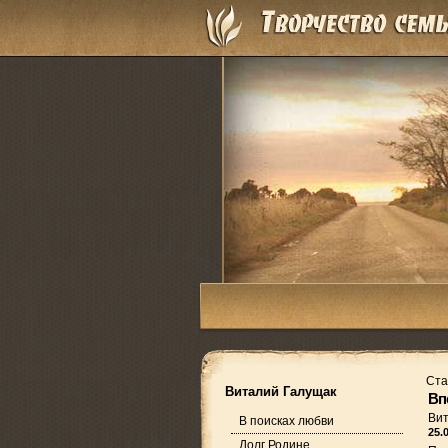
Ста
Виталий Галущак
Вп
Ви
В поисках любви
25.
Долг Родине