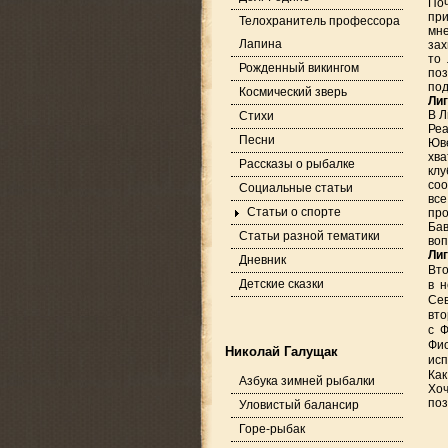
По
при
Телохранитель профессора
мн
Лапина
зах
то 
Рожденный викингом
поз
под
Космический зверь
Ли
В Л
Стихи
Реа
Песни
Юве
хва
Рассказы о рыбалке
клу
соо
Социальные статьи
все
Статьи о спорте
про
Бав
Статьи разной тематики
воп
Ли
Дневник
Вто
Детские сказки
в н
Сев
вто
с Ф
Фио
Николай Галущак
исп
Как
Азбука зимней рыбалки
Хоч
поз
Уловистый балансир
Горе-рыбак