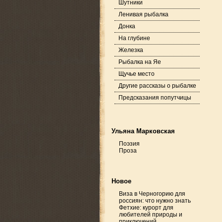
Шутники
Ленивая рыбалка
Донка
На глубине
Железка
Рыбалка на Яе
Щучье место
Другие рассказы о рыбалке
Предсказания попутчицы
Ульяна Марковская
Поэзия
Проза
Новое
Виза в Черногорию для
россиян: что нужно знать
Фетхие: курорт для
любителей природы и
приключений