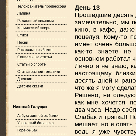
День 13
Телохранитель профессора
Лапина
Прошедшие десять д
Рожденный викингом
замечательно, мы п
Космический зверь
кино, в кафе, даж
Стихи
поцелуя. Кому-то п
Песни
имеет очень большо
Рассказы о рыбалке
как-то знаете не
Социальные статьи
основном работал ч
Статьи о спорте
Лично я не знаю, к
Статьи разной тематики
настоящему близки
Дневник
десять дней и ран
Детские сказки
что же я могу сдела
Решено, на следую
как мне хочется, 
Николай Галущак
два часа. Надо себ
Слабак и тряпка!! П
Азбука зимней рыбалки
мешает, но я опять
Уловистый балансир
ведь я уже чувств
Горе-рыбак