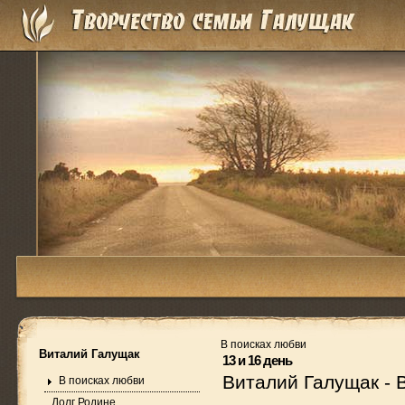
В поисках любви
Виталий Галущак
13 и 16 день
Виталий Галущак
-
В поисках любви
Долг Родине